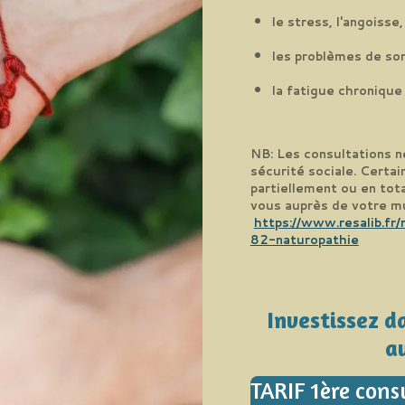
le stress, l'angoisse
les problèmes de so
la fatigue chronique 
NB: Les consultations n
sécurité sociale.
Certai
partiellement ou en tota
vous auprès de votre mu
https://www.resalib.fr
82-naturopathie
Investissez d
au
TARIF 1ère cons