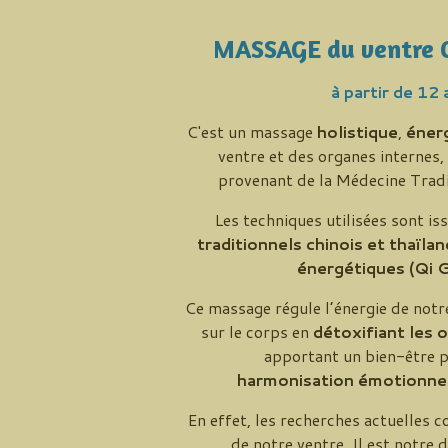
MASSAGE du ventre C
à partir de 12 
C'est un
massage
holistique
,
éner
ventre
et des
organes internes
,
provenant de la Médecine Tradi
Les techniques utilisées sont i
traditionnels chinois et thaïlan
énergétiques (Qi 
Ce massage
régule l’énergie de notr
sur le
corps
en
détoxifiant les 
apportant un
bien-être 
harmonisation
émotionnel
En effet, les recherches actuelles 
de notre ventre. Il est notre 