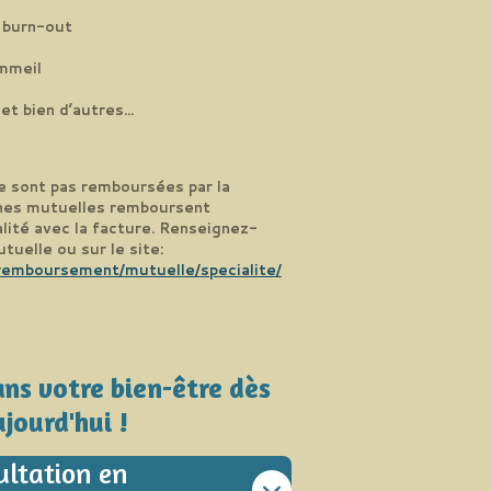
, burn-out
mmeil
et bien d’autres...
e sont pas remboursées par la
nes mutuelles remboursent
lité avec la facture.
Renseignez-
tuelle ou sur le site:
/remboursement/mutuelle/specialite/
ans votre bien-être dès
jourd'hui !
ultation en