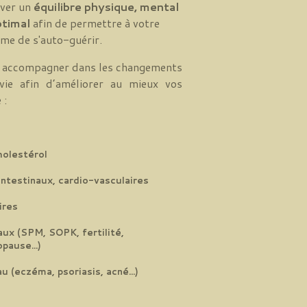
uver un
équilibre physique, mental
ptimal
afin de permettre à votre
me de s'auto-guérir.
s accompagner dans les changements
vie afin d’améliorer au mieux vos
 :
holestérol
intestinaux, cardio-vasculaires
ires
ux (SPM, SOPK, fertilité,
ause...)
 (eczéma, psoriasis, acné...)