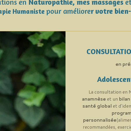
ations en
Naturopathie, mes massages
e
pour améliore
r votre bien
apie Humaniste
CONSULTATIO
en pré
Adolescent
La consultation en 
anamnèse
et un
bilan
santé global
et d'iden
program
personnalisée
(alime
recommandées, exercice