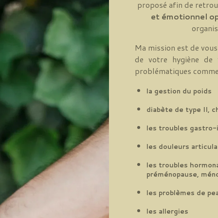
proposé afin de retro
et émotionnel o
organis
Ma mission est de vou
de votre hygiène de 
problématiques comme
la gestion du poids
diabète de type II, c
les troubles gastro-
les douleurs articula
les troubles hormona
préménopause, ménop
les problèmes de peau
les allergies