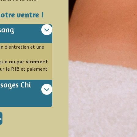
otre ventre !
sang
 d'entretien et une
que ou par virement
ur le RIB et paiement
)
ssages Chi
i