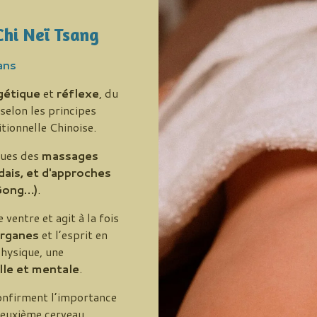
hi Neï Tsang
ans
gétique
et
réflexe
, du
 selon les principes
tionnelle Chinoise.
ssues des
massages
dais, et d'approches
Gong…)
.
e ventre
et agit à la fois
organes
et l’
esprit
en
physique
, une
le et mentale
.
confirment l’importance
deuxième cerveau.