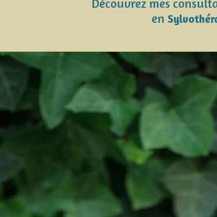
Découvrez mes consult
en
Sylvothér