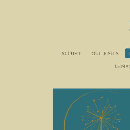
Passer
au
contenu
principal
ACCUEIL
QUI JE SUIS
LE MA