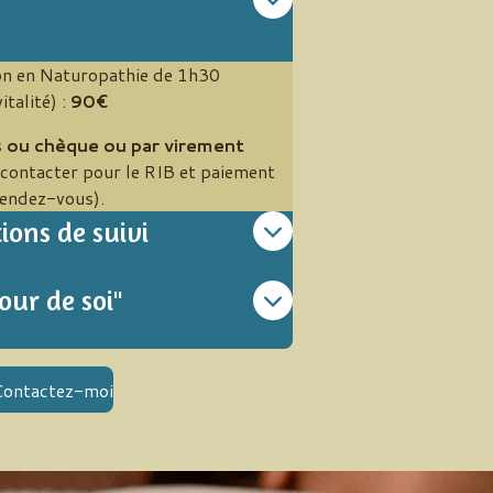
on en Naturopathie de 1h30
talité) :
90€
 ou chèque ou par virement
contacter pour le RIB et paiement
rendez-vous).
ions de suivi
ur de soi"
Contactez-moi